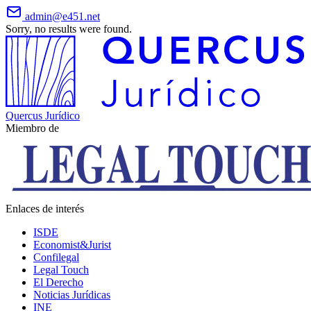
admin@e451.net
Sorry, no results were found.
Quercus Jurídico
Miembro de
Enlaces de interés
ISDE
Economist&Jurist
Confilegal
Legal Touch
El Derecho
Noticias Jurídicas
INE