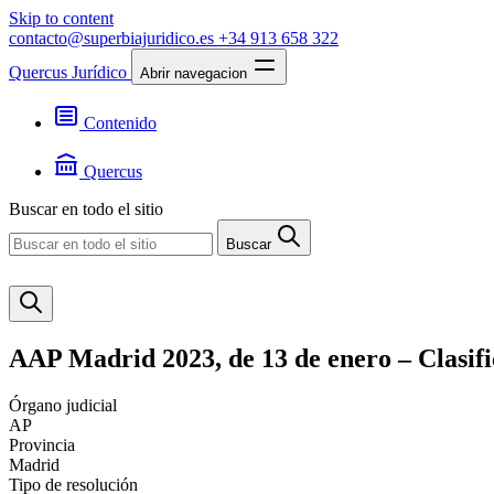
Skip to content
contacto@superbiajuridico.es
+34 913 658 322
Quercus Jurídico
Abrir navegacion
Contenido
Textos
Jurisprudencia
Quercus
Noticias
Presentación
Buscar en todo el sitio
Contacto
Buscar
AAP Madrid 2023, de 13 de enero – Clasifi
Órgano judicial
AP
Provincia
Madrid
Tipo de resolución