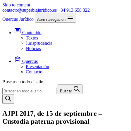
Skip to content
contacto@superbiajuridico.es
+34 913 658 322
Quercus Jurídico
Abrir navegacion
Contenido
Textos
Jurisprudencia
Noticias
Quercus
Presentación
Contacto
Buscar en todo el sitio
Buscar
AJPI 2017, de 15 de septiembre –
Custodia paterna provisional