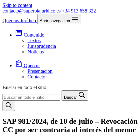
Skip to content
contacto@superbiajuridico.es
+34 913 658 322
Quercus Jurídico
Abrir navegacion
Contenido
Textos
Jurisprudencia
Noticias
Quercus
Presentación
Contacto
Buscar en todo el sitio
Buscar
SAP 981/2024, de 10 de julio – Revocación
CC por ser contraria al interés del menor