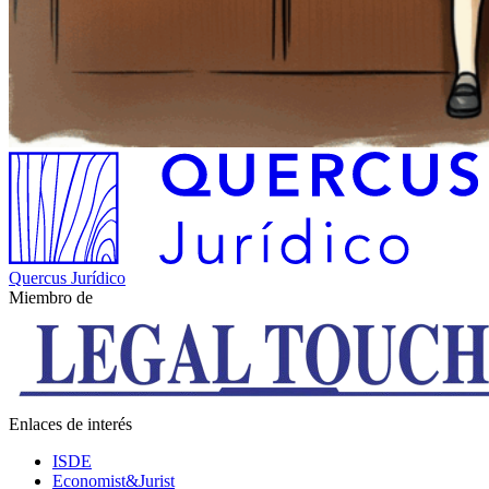
Quercus Jurídico
Miembro de
Enlaces de interés
ISDE
Economist&Jurist