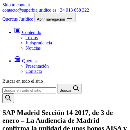
Skip to content
contacto@superbiajuridico.es
+34 913 658 322
Quercus Jurídico
Abrir navegacion
Contenido
Textos
Jurisprudencia
Noticias
Quercus
Presentación
Contacto
Buscar en todo el sitio
Buscar
SAP Madrid Sección 14 2017, de 3 de
enero – La Audiencia de Madrid
confirma la nulidad de unos bonos AISA y