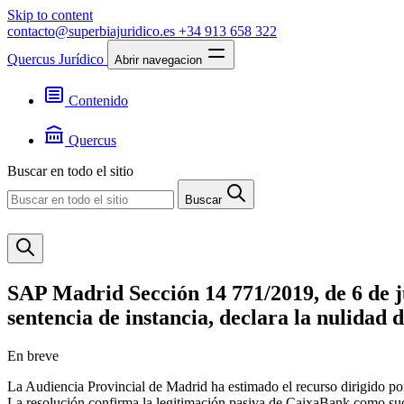
Skip to content
contacto@superbiajuridico.es
+34 913 658 322
Quercus Jurídico
Abrir navegacion
Contenido
Textos
Jurisprudencia
Quercus
Noticias
Presentación
Buscar en todo el sitio
Contacto
Buscar
SAP Madrid Sección 14 771/2019, de 6 de j
sentencia de instancia, declara la nulidad 
En breve
La Audiencia Provincial de Madrid ha estimado el recurso dirigido po
La resolución confirma la legitimación pasiva de CaixaBank como suce