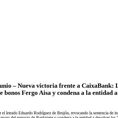
unio – Nueva victoria frente a CaixaBank: 
de bonos Fergo Aisa y condena a la entidad a
r el letrado Eduardo Rodríguez de Brujón, revocando la sentencia de in
sora del negocio de Bankpime y condena a la entidad a devolver los 7.0