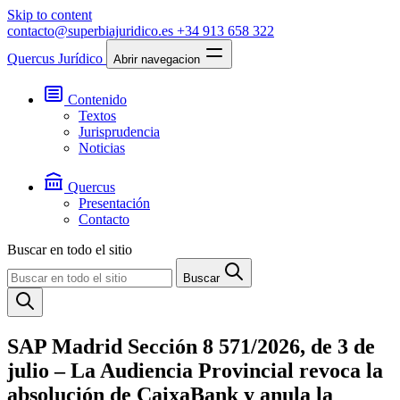
Skip to content
contacto@superbiajuridico.es
+34 913 658 322
Quercus Jurídico
Abrir navegacion
Contenido
Textos
Jurisprudencia
Noticias
Quercus
Presentación
Contacto
Buscar en todo el sitio
Buscar
SAP Madrid Sección 8 571/2026, de 3 de
julio – La Audiencia Provincial revoca la
absolución de CaixaBank y anula la