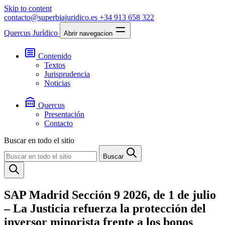
Skip to content
contacto@superbiajuridico.es
+34 913 658 322
Quercus Jurídico
Abrir navegacion
Contenido
Textos
Jurisprudencia
Noticias
Quercus
Presentación
Contacto
Buscar en todo el sitio
Buscar
SAP Madrid Sección 9 2026, de 1 de julio
– La Justicia refuerza la protección del
inversor minorista frente a los bonos