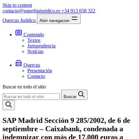
Skip to content
contacto@superbiajuridico.es
+34 913 658 322
Quercus Jurídico
Abrir navegacion
Contenido
Textos
Jurisprudencia
Noticias
Quercus
Presentación
Contacto
Buscar en todo el sitio
Buscar
SAP Madrid Sección 9 285/2002, de 6 de
septiembre – Caixabank, condenada a
indemnizar con más de 17.000 euros a