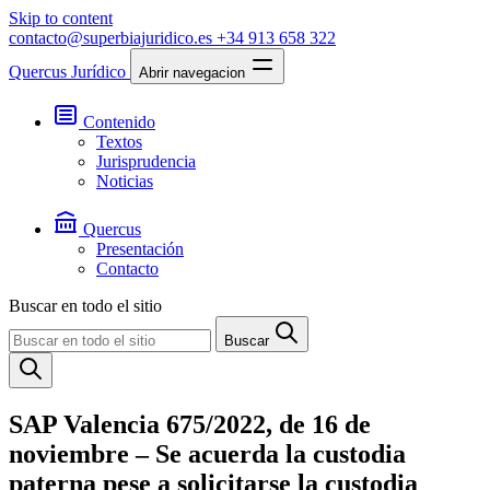
Skip to content
contacto@superbiajuridico.es
+34 913 658 322
Quercus Jurídico
Abrir navegacion
Contenido
Textos
Jurisprudencia
Noticias
Quercus
Presentación
Contacto
Buscar en todo el sitio
Buscar
SAP Valencia 675/2022, de 16 de
noviembre – Se acuerda la custodia
paterna pese a solicitarse la custodia