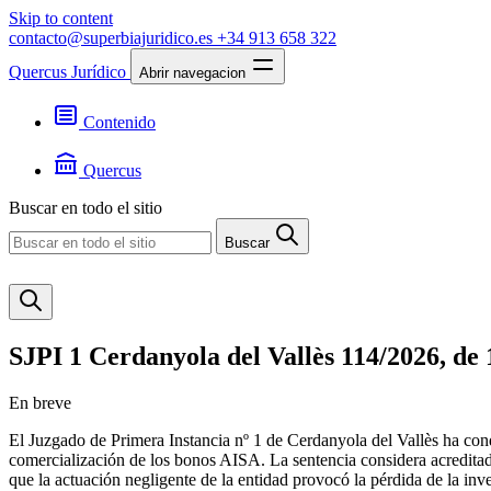
Skip to content
contacto@superbiajuridico.es
+34 913 658 322
Quercus Jurídico
Abrir navegacion
Contenido
Textos
Jurisprudencia
Quercus
Noticias
Presentación
Buscar en todo el sitio
Contacto
Buscar
SJPI 1 Cerdanyola del Vallès 114/2026, de
En breve
El Juzgado de Primera Instancia nº 1 de Cerdanyola del Vallès ha con
comercialización de los bonos AISA. La sentencia considera acreditad
que la actuación negligente de la entidad provocó la pérdida de la inv