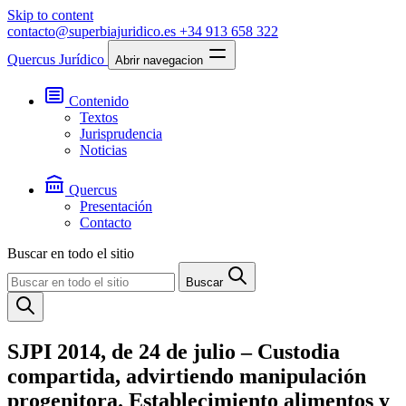
Skip to content
contacto@superbiajuridico.es
+34 913 658 322
Quercus Jurídico
Abrir navegacion
Contenido
Textos
Jurisprudencia
Noticias
Quercus
Presentación
Contacto
Buscar en todo el sitio
Buscar
SJPI 2014, de 24 de julio – Custodia
compartida, advirtiendo manipulación
progenitora. Establecimiento alimentos y