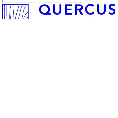
Quercus Jurídico
Miembro de
Enlaces de interés
ISDE
Economist&Jurist
Confilegal
Legal Touch
El Derecho
Noticias Jurídicas
INE
Cendoj – Base de datos de jurisprudencia del Tribunal
Supremo