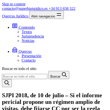
Skip to content
contacto@superbiajuridico.es
+34 913 658 322
Quercus Jurídico
Abrir navegacion
Contenido
Textos
Jurisprudencia
Noticias
Quercus
Presentación
Contacto
Buscar en todo el sitio
Buscar
SJPI 2018, de 10 de julio – Si el informe
pericial propone un régimen amplio de
visitas, debe fijarse CC por ser la regla