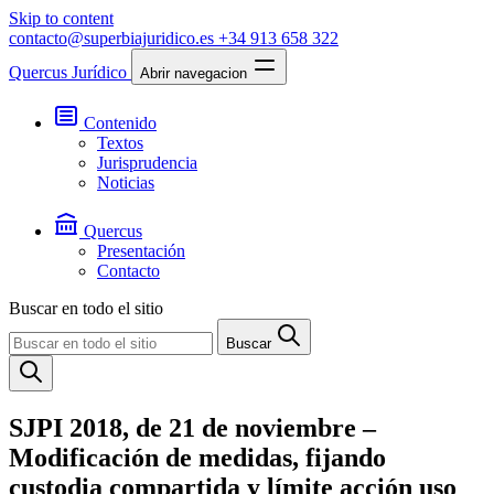
Skip to content
contacto@superbiajuridico.es
+34 913 658 322
Quercus Jurídico
Abrir navegacion
Contenido
Textos
Jurisprudencia
Noticias
Quercus
Presentación
Contacto
Buscar en todo el sitio
Buscar
SJPI 2018, de 21 de noviembre –
Modificación de medidas, fijando
custodia compartida y límite acción uso