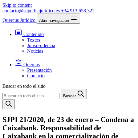
Skip to content
contacto@superbiajuridico.es
+34 913 658 322
Quercus Jurídico
Abrir navegacion
Contenido
Textos
Jurisprudencia
Noticias
Quercus
Presentación
Contacto
Buscar en todo el sitio
Buscar
SJPI 21/2020, de 23 de enero – Condena a
Caixabank. Responsabilidad de
Caixabank en la comercialización de