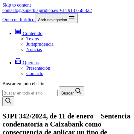
Skip to content
contacto@superbiajuridico.es
+34 913 658 322
Quercus Jurídico
Abrir navegacion
Contenido
Textos
Jurisprudencia
Noticias
Quercus
Presentación
Contacto
Buscar en todo el sitio
Buscar
SJPI 342/2024, de 11 de enero – Sentencia
condenatoria a Caixabank como
consecuencia de aplicar un tipo de