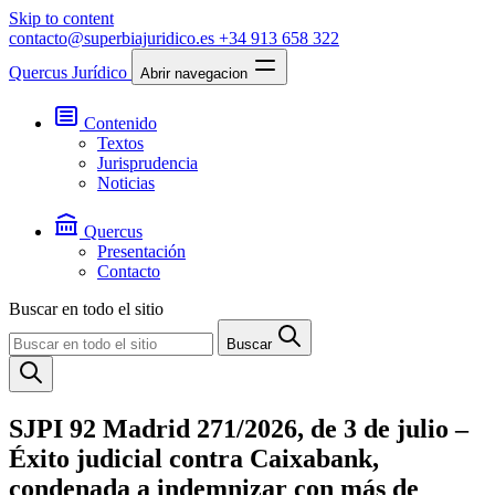
Skip to content
contacto@superbiajuridico.es
+34 913 658 322
Quercus Jurídico
Abrir navegacion
Contenido
Textos
Jurisprudencia
Noticias
Quercus
Presentación
Contacto
Buscar en todo el sitio
Buscar
SJPI 92 Madrid 271/2026, de 3 de julio –
Éxito judicial contra Caixabank,
condenada a indemnizar con más de