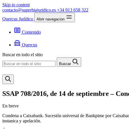
Skip to content
contacto@superbiajuridico.es
+34 913 658 322
Quercus Jurídico
Abrir navegacion
Contenido
Textos
Jurisprudencia
Quercus
Noticias
Presentación
Buscar en todo el sitio
Contacto
Buscar
SSAP 708/2016, de 14 de septiembre – Con
En breve
Condena a Caixabank. Sucesión universal de Bankpime por Caixabank.
instanica y apelación.