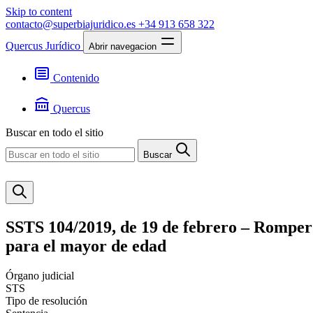
Skip to content
contacto@superbiajuridico.es
+34 913 658 322
Quercus Jurídico
Abrir navegacion
Contenido
Textos
Jurisprudencia
Quercus
Noticias
Presentación
Buscar en todo el sitio
Contacto
Buscar
SSTS 104/2019, de 19 de febrero – Romper l
para el mayor de edad
Órgano judicial
STS
Tipo de resolución