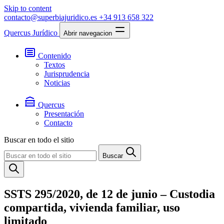
Skip to content
contacto@superbiajuridico.es
+34 913 658 322
Quercus Jurídico
Abrir navegacion
Contenido
Textos
Jurisprudencia
Noticias
Quercus
Presentación
Contacto
Buscar en todo el sitio
Buscar
SSTS 295/2020, de 12 de junio – Custodia
compartida, vivienda familiar, uso
limitado