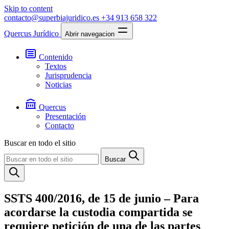
Skip to content
contacto@superbiajuridico.es
+34 913 658 322
Quercus Jurídico
Abrir navegacion
Contenido
Textos
Jurisprudencia
Noticias
Quercus
Presentación
Contacto
Buscar en todo el sitio
Buscar
SSTS 400/2016, de 15 de junio – Para
acordarse la custodia compartida se
requiere petición de una de las partes