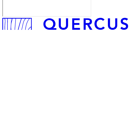
Quercus Jurídico
Miembro de
Enlaces de interés
ISDE
Economist&Jurist
Confilegal
Legal Touch
El Derecho
Noticias Jurídicas