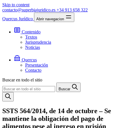
Skip to content
contacto@superbiajuridico.es
+34 913 658 322
Quercus Jurídico
Abrir navegacion
Contenido
Textos
Jurisprudencia
Noticias
Quercus
Presentación
Contacto
Buscar en todo el sitio
Buscar
SSTS 564/2014, de 14 de octubre – Se
mantiene la obligación del pago de
alimentos pese al ingreso en prisión