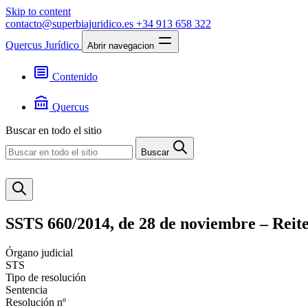
Skip to content
contacto@superbiajuridico.es
+34 913 658 322
Quercus Jurídico
Abrir navegacion
Contenido
Textos
Jurisprudencia
Quercus
Noticias
Presentación
Buscar en todo el sitio
Contacto
Buscar
SSTS 660/2014, de 28 de noviembre – Reite
Órgano judicial
STS
Tipo de resolución
Sentencia
Resolución nº