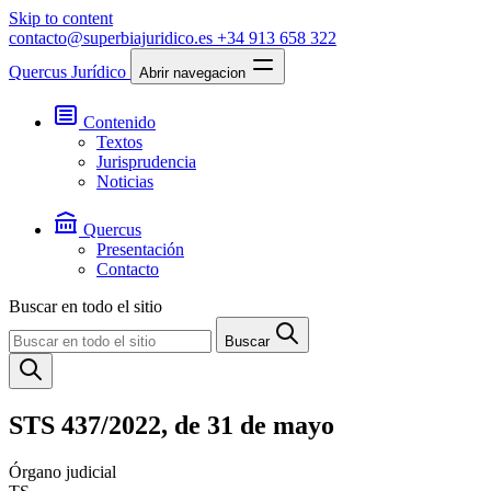
Skip to content
contacto@superbiajuridico.es
+34 913 658 322
Quercus Jurídico
Abrir navegacion
Contenido
Textos
Jurisprudencia
Noticias
Quercus
Presentación
Contacto
Buscar en todo el sitio
Buscar
STS 437/2022, de 31 de mayo
Órgano judicial