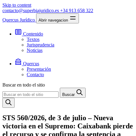
Skip to content
contacto@superbiajuridico.es
+34 913 658 322
Quercus Jurídico
Abrir navegacion
Contenido
Textos
Jurisprudencia
Noticias
Quercus
Presentación
Contacto
Buscar en todo el sitio
Buscar
STS 560/2026, de 3 de julio – Nueva
victoria en el Supremo: Caixabank pierde
el recurso y se confirma la sentencia a