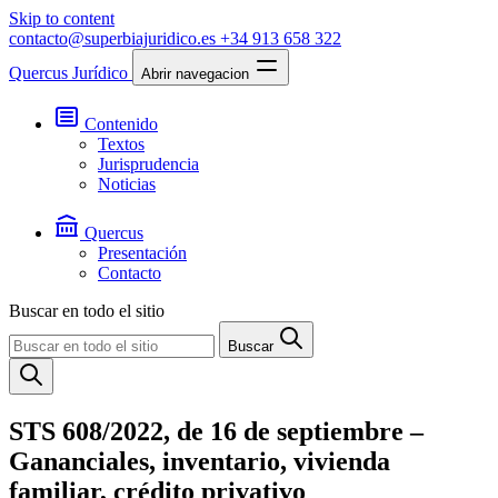
Skip to content
contacto@superbiajuridico.es
+34 913 658 322
Quercus Jurídico
Abrir navegacion
Contenido
Textos
Jurisprudencia
Noticias
Quercus
Presentación
Contacto
Buscar en todo el sitio
Buscar
STS 608/2022, de 16 de septiembre –
Gananciales, inventario, vivienda
familiar, crédito privativo