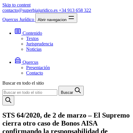
Skip to content
contacto@superbiajuridico.es
+34 913 658 322
Quercus Jurídico
Abrir navegacion
Contenido
Textos
Jurisprudencia
Noticias
Quercus
Presentación
Contacto
Buscar en todo el sitio
Buscar
STS 64/2020, de 2 de marzo – El Supremo
cierra otro caso de Bonos AISA
confirmando la responsabilidad de