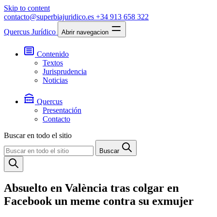
Skip to content
contacto@superbiajuridico.es
+34 913 658 322
Quercus Jurídico
Abrir navegacion
Contenido
Textos
Jurisprudencia
Noticias
Quercus
Presentación
Contacto
Buscar en todo el sitio
Buscar
Absuelto en València tras colgar en
Facebook un meme contra su exmujer