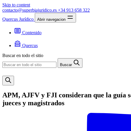
Skip to content
contacto@superbiajuridico.es
+34 913 658 322
Quercus Jurídico
Abrir navegacion
Contenido
Textos
Jurisprudencia
Quercus
Noticias
Presentación
Buscar en todo el sitio
Contacto
Buscar
APM, AJFV y FJI consideran que la guía so
jueces y magistrados