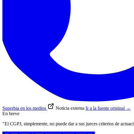
Superbia en los medios
Noticia externa
Ir a la fuente original
→
En breve
"El CGPJ, simplemente, no puede dar a sus jueces criterios de actuac