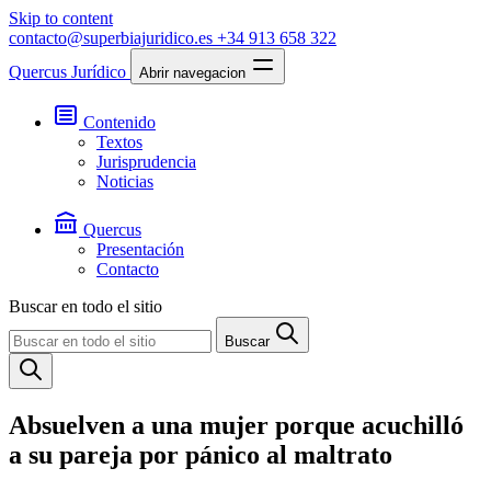
Skip to content
contacto@superbiajuridico.es
+34 913 658 322
Quercus Jurídico
Abrir navegacion
Contenido
Textos
Jurisprudencia
Noticias
Quercus
Presentación
Contacto
Buscar en todo el sitio
Buscar
Absuelven a una mujer porque acuchilló
a su pareja por pánico al maltrato