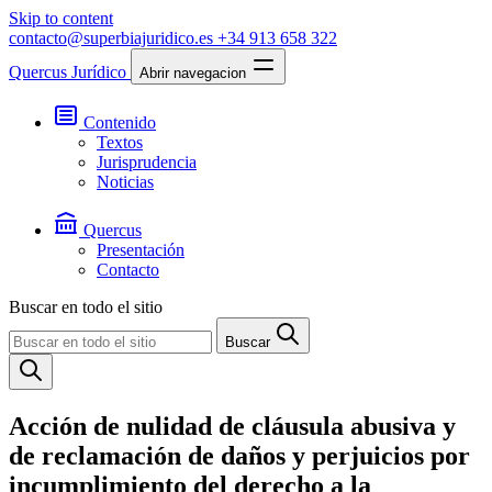
Skip to content
contacto@superbiajuridico.es
+34 913 658 322
Quercus Jurídico
Abrir navegacion
Contenido
Textos
Jurisprudencia
Noticias
Quercus
Presentación
Contacto
Buscar en todo el sitio
Buscar
Acción de nulidad de cláusula abusiva y
de reclamación de daños y perjuicios por
incumplimiento del derecho a la