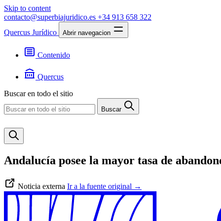
Skip to content
contacto@superbiajuridico.es
+34 913 658 322
Quercus Jurídico
Abrir navegacion
Contenido
Textos
Jurisprudencia
Quercus
Noticias
Presentación
Buscar en todo el sitio
Contacto
Buscar
Andalucía posee la mayor tasa de abandon
Noticia externa
Ir a la fuente original
→