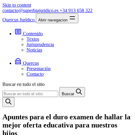
Skip to content
contacto@superbiajuridico.es
+34 913 658 322
Quercus Jurídico
Abrir navegacion
Contenido
Textos
Jurisprudencia
Noticias
Quercus
Presentación
Contacto
Buscar en todo el sitio
Buscar
Apuntes para el duro examen de hallar la
mejor oferta educativa para nuestros
hijos