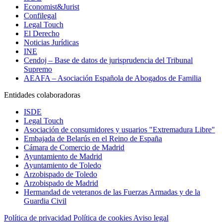
Economist&Jurist
Confilegal
Legal Touch
El Derecho
Noticias Jurídicas
INE
Cendoj – Base de datos de jurisprudencia del Tribunal
Supremo
AEAFA – Asociación Española de Abogados de Familia
Entidades colaboradoras
ISDE
Legal Touch
Asociación de consumidores y usuarios "Extremadura Libre"
Embajada de Belarús en el Reino de España
Cámara de Comercio de Madrid
Ayuntamiento de Madrid
Ayuntamiento de Toledo
Arzobispado de Toledo
Arzobispado de Madrid
Hermandad de veteranos de las Fuerzas Armadas y de la
Guardia Civil
Política de privacidad
Política de cookies
Aviso legal