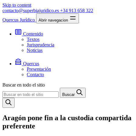
Skip to content
contacto@superbiajuridico.es
+34 913 658 322
Quercus Jurídico
Abrir navegacion
Contenido
Textos
Jurisprudencia
Noticias
Quercus
Presentación
Contacto
Buscar en todo el sitio
Buscar
Aragón pone fin a la custodia compartida
preferente