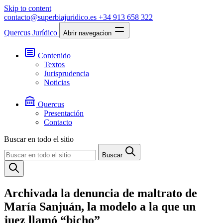
Skip to content
contacto@superbiajuridico.es
+34 913 658 322
Quercus Jurídico
Abrir navegacion
Contenido
Textos
Jurisprudencia
Noticias
Quercus
Presentación
Contacto
Buscar en todo el sitio
Buscar
Archivada la denuncia de maltrato de
María Sanjuán, la modelo a la que un
juez llamó “bicho”