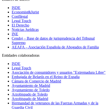
ISDE
Economist&Jurist
Confilegal
Legal Touch
El Derecho
Noticias Jurídicas
INE
Cendoj – Base de datos de jurisprudencia del Tribunal
Supremo
AEAFA – Asociación Española de Abogados de Familia
Entidades colaboradoras
ISDE
Legal Touch
Asociación de consumidores y usuarios "Extremadura Libre"
Embajada de Belarús en el Reino de España
Cámara de Comercio de Madrid
Ayuntamiento de Madrid
Ayuntamiento de Toledo
Arzobispado de Toledo
Arzobispado de Madrid
Hermandad de veteranos de las Fuerzas Armadas y de la
Guardia Civil