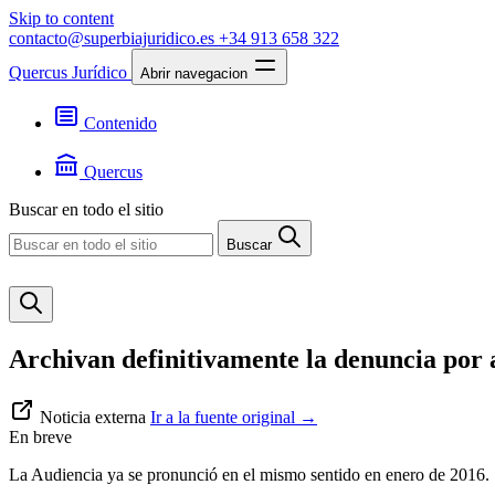
Skip to content
contacto@superbiajuridico.es
+34 913 658 322
Quercus Jurídico
Abrir navegacion
Contenido
Textos
Jurisprudencia
Quercus
Noticias
Presentación
Buscar en todo el sitio
Contacto
Buscar
Archivan definitivamente la denuncia por 
Noticia externa
Ir a la fuente original
→
En breve
La Audiencia ya se pronunció en el mismo sentido en enero de 2016.