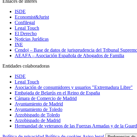
Enlaces de interés
ISDE
Economist&Jurist
Confilegal
Legal Touch
El Derecho
Noticias Jurídicas
INE
Cendoj – Base de datos de jurisprudencia del Tribunal Suprem
AEAFA – Asociación Española de Abogados de Familia
Entidades colaboradoras
ISDE
Legal Touch
Asociación de consumidores y usuarios "Extremadura Libre"
Embajada de Belarús en el Reino de España
Cámara de Comercio de Madrid
Ayuntamiento de Madrid
Ayuntamiento de Toledo
Arzobispado de Toledo
Arzobispado de Madrid
Hermandad de veteranos de las Fuerzas Armadas y de la Guardi
Política de privacidad
Política de cookies
Aviso legal
Preferencias de