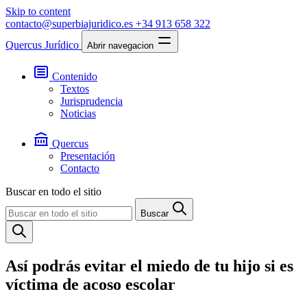
Skip to content
contacto@superbiajuridico.es
+34 913 658 322
Quercus Jurídico
Abrir navegacion
Contenido
Textos
Jurisprudencia
Noticias
Quercus
Presentación
Contacto
Buscar en todo el sitio
Buscar
Así podrás evitar el miedo de tu hijo si es
víctima de acoso escolar