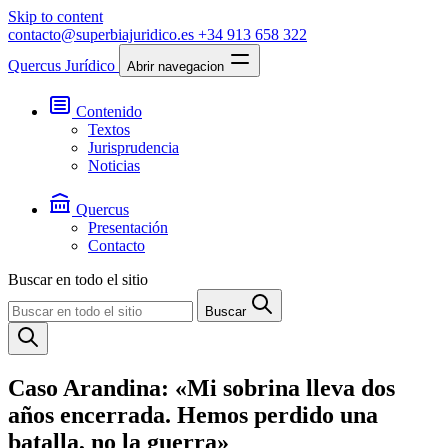
Skip to content
contacto@superbiajuridico.es
+34 913 658 322
Quercus Jurídico
Abrir navegacion
Contenido
Textos
Jurisprudencia
Noticias
Quercus
Presentación
Contacto
Buscar en todo el sitio
Buscar
Caso Arandina: «Mi sobrina lleva dos
años encerrada. Hemos perdido una
batalla, no la guerra»