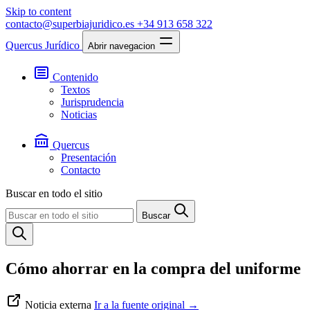
Skip to content
contacto@superbiajuridico.es
+34 913 658 322
Quercus Jurídico
Abrir navegacion
Contenido
Textos
Jurisprudencia
Noticias
Quercus
Presentación
Contacto
Buscar en todo el sitio
Buscar
Cómo ahorrar en la compra del uniforme
Noticia externa
Ir a la fuente original
→