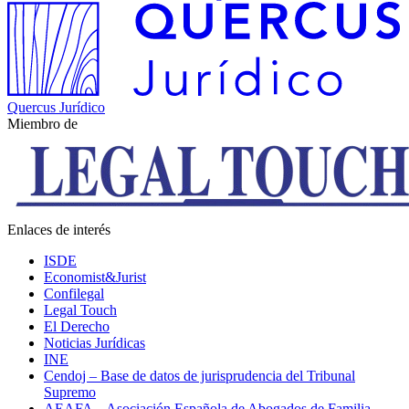
Quercus Jurídico
Miembro de
Enlaces de interés
ISDE
Economist&Jurist
Confilegal
Legal Touch
El Derecho
Noticias Jurídicas
INE
Cendoj – Base de datos de jurisprudencia del Tribunal
Supremo
AEAFA – Asociación Española de Abogados de Familia