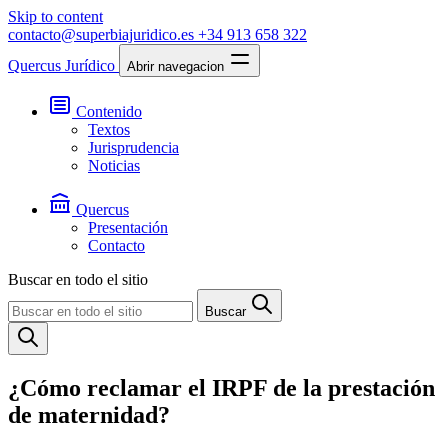
Skip to content
contacto@superbiajuridico.es
+34 913 658 322
Quercus Jurídico
Abrir navegacion
Contenido
Textos
Jurisprudencia
Noticias
Quercus
Presentación
Contacto
Buscar en todo el sitio
Buscar
¿Cómo reclamar el IRPF de la prestación
de maternidad?