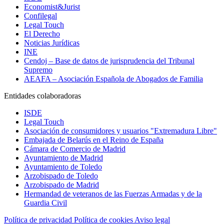
Economist&Jurist
Confilegal
Legal Touch
El Derecho
Noticias Jurídicas
INE
Cendoj – Base de datos de jurisprudencia del Tribunal
Supremo
AEAFA – Asociación Española de Abogados de Familia
Entidades colaboradoras
ISDE
Legal Touch
Asociación de consumidores y usuarios "Extremadura Libre"
Embajada de Belarús en el Reino de España
Cámara de Comercio de Madrid
Ayuntamiento de Madrid
Ayuntamiento de Toledo
Arzobispado de Toledo
Arzobispado de Madrid
Hermandad de veteranos de las Fuerzas Armadas y de la
Guardia Civil
Política de privacidad
Política de cookies
Aviso legal