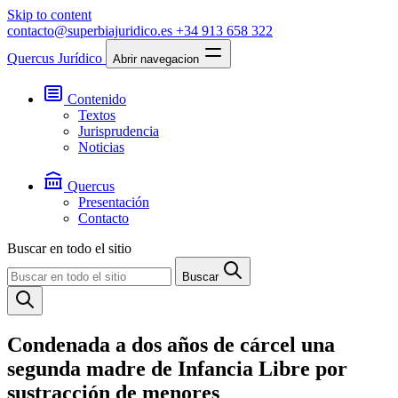
Skip to content
contacto@superbiajuridico.es
+34 913 658 322
Quercus Jurídico
Abrir navegacion
Contenido
Textos
Jurisprudencia
Noticias
Quercus
Presentación
Contacto
Buscar en todo el sitio
Buscar
Condenada a dos años de cárcel una
segunda madre de Infancia Libre por
sustracción de menores