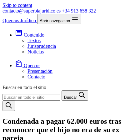
Skip to content
contacto@superbiajuridico.es
+34 913 658 322
Quercus Jurídico
Abrir navegacion
Contenido
Textos
Jurisprudencia
Noticias
Quercus
Presentación
Contacto
Buscar en todo el sitio
Buscar
Condenada a pagar 62.000 euros tras
reconocer que el hijo no era de su ex
pareja