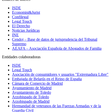
ISDE
Economist&Jurist
Confilegal
Legal Touch
El Derecho
Noticias Jurídicas
INE
Cendoj – Base de datos de jurisprudencia del Tribunal
Supremo
AEAFA – Asociación Española de Abogados de Familia
Entidades colaboradoras
ISDE
Legal Touch
Asociación de consumidores y usuarios "Extremadura Libre"
Embajada de Belarús en el Reino de España
Cámara de Comercio de Madrid
Ayuntamiento de Madrid
Ayuntamiento de Toledo
Arzobispado de Toledo
Arzobispado de Madrid
Hermandad de veteranos de las Fuerzas Armadas y de la
Guardia Civil