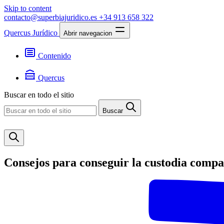
Skip to content
contacto@superbiajuridico.es
+34 913 658 322
Quercus Jurídico
Abrir navegacion
Contenido
Textos
Jurisprudencia
Quercus
Noticias
Presentación
Buscar en todo el sitio
Contacto
Buscar
Consejos para conseguir la custodia compa