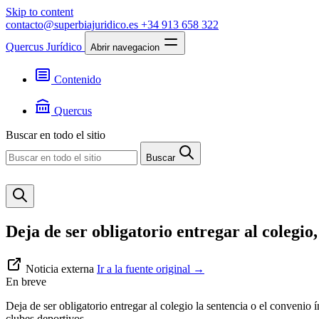
Skip to content
contacto@superbiajuridico.es
+34 913 658 322
Quercus Jurídico
Abrir navegacion
Contenido
Textos
Jurisprudencia
Quercus
Noticias
Presentación
Buscar en todo el sitio
Contacto
Buscar
Deja de ser obligatorio entregar al colegio
Noticia externa
Ir a la fuente original
→
En breve
Deja de ser obligatorio entregar al colegio la sentencia o el convenio 
clubes deportivos