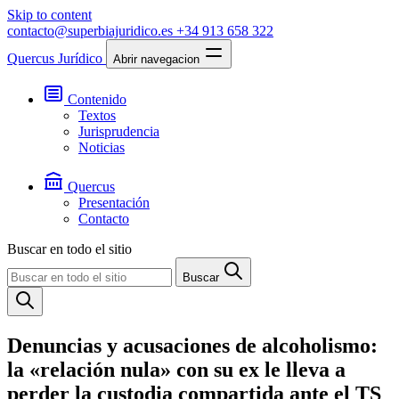
Skip to content
contacto@superbiajuridico.es
+34 913 658 322
Quercus Jurídico
Abrir navegacion
Contenido
Textos
Jurisprudencia
Noticias
Quercus
Presentación
Contacto
Buscar en todo el sitio
Buscar
Denuncias y acusaciones de alcoholismo:
la «relación nula» con su ex le lleva a
perder la custodia compartida ante el TS