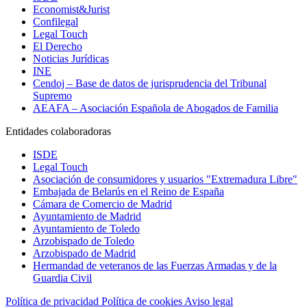
Economist&Jurist
Confilegal
Legal Touch
El Derecho
Noticias Jurídicas
INE
Cendoj – Base de datos de jurisprudencia del Tribunal
Supremo
AEAFA – Asociación Española de Abogados de Familia
Entidades colaboradoras
ISDE
Legal Touch
Asociación de consumidores y usuarios "Extremadura Libre"
Embajada de Belarús en el Reino de España
Cámara de Comercio de Madrid
Ayuntamiento de Madrid
Ayuntamiento de Toledo
Arzobispado de Toledo
Arzobispado de Madrid
Hermandad de veteranos de las Fuerzas Armadas y de la
Guardia Civil
Política de privacidad
Política de cookies
Aviso legal