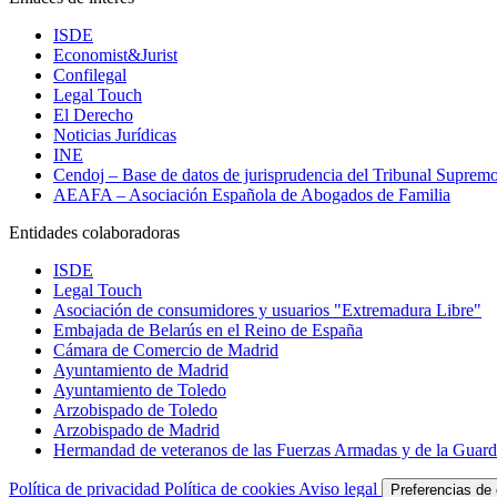
ISDE
Economist&Jurist
Confilegal
Legal Touch
El Derecho
Noticias Jurídicas
INE
Cendoj – Base de datos de jurisprudencia del Tribunal Suprem
AEAFA – Asociación Española de Abogados de Familia
Entidades colaboradoras
ISDE
Legal Touch
Asociación de consumidores y usuarios "Extremadura Libre"
Embajada de Belarús en el Reino de España
Cámara de Comercio de Madrid
Ayuntamiento de Madrid
Ayuntamiento de Toledo
Arzobispado de Toledo
Arzobispado de Madrid
Hermandad de veteranos de las Fuerzas Armadas y de la Guardi
Política de privacidad
Política de cookies
Aviso legal
Preferencias de