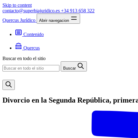
Skip to content
contacto@superbiajuridico.es
+34 913 658 322
Quercus Jurídico
Abrir navegacion
Contenido
Textos
Jurisprudencia
Quercus
Noticias
Presentación
Buscar en todo el sitio
Contacto
Buscar
Divorcio en la Segunda República, primera