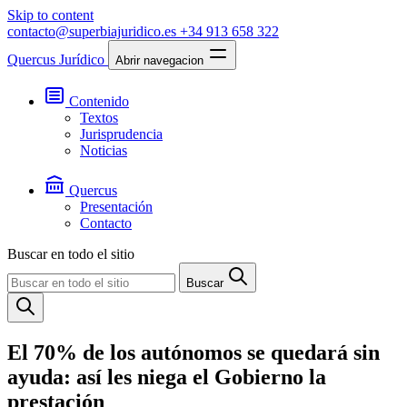
Skip to content
contacto@superbiajuridico.es
+34 913 658 322
Quercus Jurídico
Abrir navegacion
Contenido
Textos
Jurisprudencia
Noticias
Quercus
Presentación
Contacto
Buscar en todo el sitio
Buscar
El 70% de los autónomos se quedará sin
ayuda: así les niega el Gobierno la
prestación