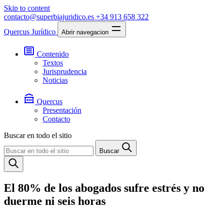
Skip to content
contacto@superbiajuridico.es
+34 913 658 322
Quercus Jurídico
Abrir navegacion
Contenido
Textos
Jurisprudencia
Noticias
Quercus
Presentación
Contacto
Buscar en todo el sitio
Buscar
El 80% de los abogados sufre estrés y no
duerme ni seis horas