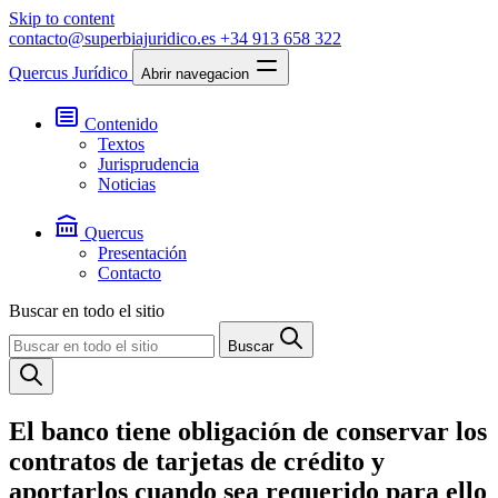
Skip to content
contacto@superbiajuridico.es
+34 913 658 322
Quercus Jurídico
Abrir navegacion
Contenido
Textos
Jurisprudencia
Noticias
Quercus
Presentación
Contacto
Buscar en todo el sitio
Buscar
El banco tiene obligación de conservar los
contratos de tarjetas de crédito y
aportarlos cuando sea requerido para ello