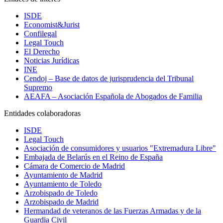
ISDE
Economist&Jurist
Confilegal
Legal Touch
El Derecho
Noticias Jurídicas
INE
Cendoj – Base de datos de jurisprudencia del Tribunal
Supremo
AEAFA – Asociación Española de Abogados de Familia
Entidades colaboradoras
ISDE
Legal Touch
Asociación de consumidores y usuarios "Extremadura Libre"
Embajada de Belarús en el Reino de España
Cámara de Comercio de Madrid
Ayuntamiento de Madrid
Ayuntamiento de Toledo
Arzobispado de Toledo
Arzobispado de Madrid
Hermandad de veteranos de las Fuerzas Armadas y de la
Guardia Civil