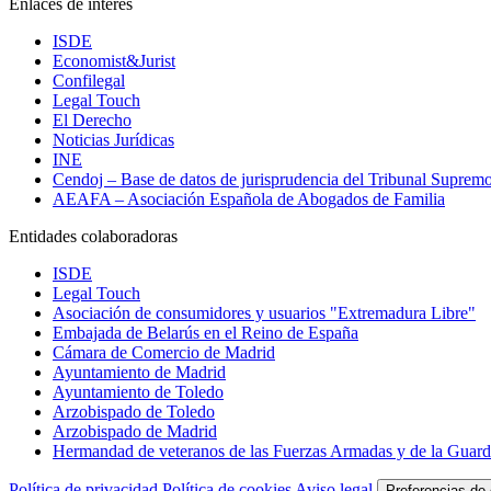
Enlaces de interés
ISDE
Economist&Jurist
Confilegal
Legal Touch
El Derecho
Noticias Jurídicas
INE
Cendoj – Base de datos de jurisprudencia del Tribunal Suprem
AEAFA – Asociación Española de Abogados de Familia
Entidades colaboradoras
ISDE
Legal Touch
Asociación de consumidores y usuarios "Extremadura Libre"
Embajada de Belarús en el Reino de España
Cámara de Comercio de Madrid
Ayuntamiento de Madrid
Ayuntamiento de Toledo
Arzobispado de Toledo
Arzobispado de Madrid
Hermandad de veteranos de las Fuerzas Armadas y de la Guardi
Política de privacidad
Política de cookies
Aviso legal
Preferencias de