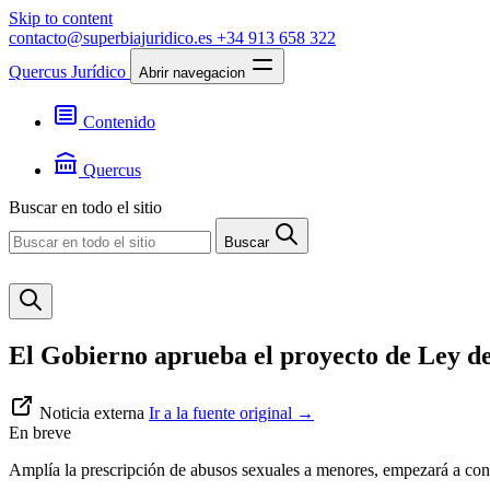
Skip to content
contacto@superbiajuridico.es
+34 913 658 322
Quercus Jurídico
Abrir navegacion
Contenido
Textos
Jurisprudencia
Quercus
Noticias
Presentación
Buscar en todo el sitio
Contacto
Buscar
El Gobierno aprueba el proyecto de Ley de p
Noticia externa
Ir a la fuente original
→
En breve
Amplía la prescripción de abusos sexuales a menores, empezará a con